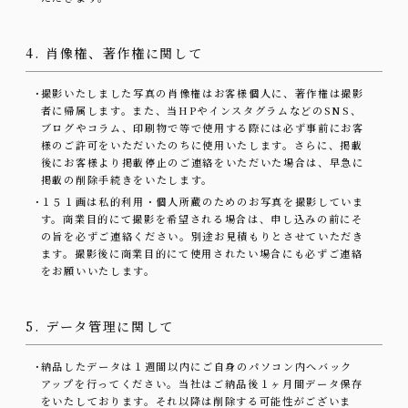
4. 肖像権、著作権に関して
・
撮影いたしました写真の肖像権はお客様個人に、著作権は撮影
者に帰属します。また、当HPやインスタグラムなどのSNS、
ブログやコラム、印刷物で等で使用する際には必ず事前にお客
様のご許可をいただいたのちに使用いたします。さらに、掲載
後にお客様より掲載停止のご連絡をいただいた場合は、早急に
掲載の削除手続きをいたします。
・
１５１画は私的利用・個人所蔵のためのお写真を撮影していま
す。商業目的にて撮影を希望される場合は、申し込みの前にそ
の旨を必ずご連絡ください。別途お見積もりとさせていただき
ます。撮影後に商業目的にて使用されたい場合にも必ずご連絡
をお願いいたします。
5. データ管理に関して
・
納品したデータは１週間以内にご自身のパソコン内へバック
アップを行ってください。当社はご納品後１ヶ月間データ保存
をいたしております。それ以降は削除する可能性がございま