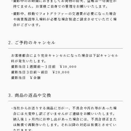
・
撮影中のお時間におきましてお荷物の紛失、盗難は一切責任が
持てません。お客様ご自身での管理をお願いいたします。
・
撮影中、移動でフォトグラファーの交通費が必要になった場合
や商業施設等入場料が必要な場合別途ご請求させていただく場
合がございます。
2. ご予約のキャンセル
お客様都合により完全キャンセルになった場合は下記キャンセル
料が発生いたします。
撮影当日１週間前〜３日前 ￥10,000
撮影当日３日前〜前日 ￥20,000
撮影当日 ￥全額
3. 商品の返品や交換
・
当社からお送りする商品に万が一、不具合や汚れ等があった場
合には大変申し訳ございませんがご連絡をお願いいたします。
納入後１ヶ月内にお申し出があった場合には、不具合修正また
は無償で再製作いたします。それ以降の対応は有償とさせてい
ただきます。