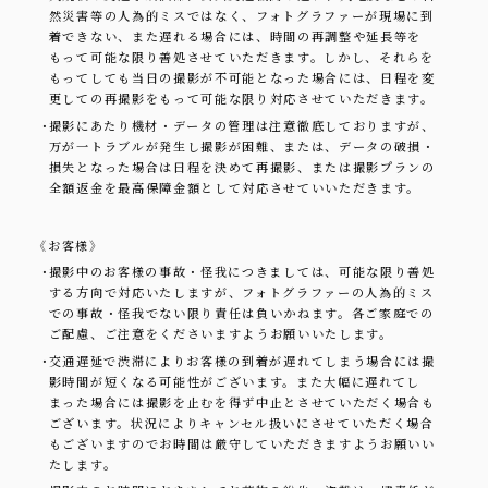
然災害等の人為的ミスではなく、フォトグラファーが現場に到
着できない、また遅れる場合には、時間の再調整や延長等を
もって可能な限り善処させていただきます。しかし、それらを
もってしても当日の撮影が不可能となった場合には、日程を変
更しての再撮影をもって可能な限り対応させていただきます。
・
撮影にあたり機材・データの管理は注意徹底しておりますが、
万が一トラブルが発生し撮影が困難、または、データの破損・
損失となった場合は日程を決めて再撮影、または撮影プランの
全額返金を最高保障金額として対応させていいただきます。
《お客様》
・
撮影中のお客様の事故・怪我につきましては、可能な限り善処
する方向で対応いたしますが、フォトグラファーの人為的ミス
での事故・怪我でない限り責任は負いかねます。各ご家庭での
ご配慮、ご注意をくださいますようお願いいたします。
・
交通遅延で渋滞によりお客様の到着が遅れてしまう場合には撮
影時間が短くなる可能性がございます。また大幅に遅れてし
まった場合には撮影を止むを得ず中止とさせていただく場合も
ございます。状況によりキャンセル扱いにさせていただく場合
もございますのでお時間は厳守していただきますようお願いい
たします。