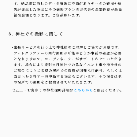
す。納品前に当社のデータ管理に不備がありデータの破損や紛
失が発生した場合はその撮影プランのお代金の全額返却が最高
補償金額となります。ご容赦願います。
6. 神社での撮影に関して
・
出張サービスを行う上で神社様のご理解とご協力が必要です。
フォトグラファーの同行撮影が可能かどうか事前の確認が必要
となりますので、コーディネーターがサポートさせていただき
ます。場合により撮影当日神社での急なイベント事や神社様の
ご都合によりご希望の場所での撮影が困難な可能性、もしくは
当日止むを得ず一時中断する場合もございます。その場合は他
の場所での撮影をご提案させていただきます。
七五三・お宮参りの神社撮影詳細は
こちらから
ご確認ください。